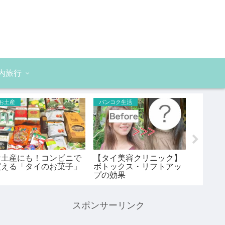
内旅行
お土産
バンコク生活
バンコク
お土産にも！コンビニで
【タイ美容クリニック】
火鍋が
買える「タイのお菓子」
ボトックス・リフトアッ
（LaoD
プの効果
ン/バン
スポンサーリンク