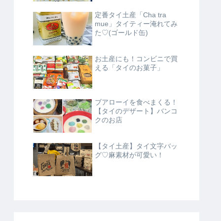
定番タイ土産「Cha tra
mue」タイティー淹れてみ
た♡(ゴールド缶)
お土産にも！コンビニで買
える「タイのお菓子」
ブアローイを食べまくる！
【タイのデザート】バンコ
クのお店
【タイ土産】タイ文字バッ
グ♡麻素材が可愛い！