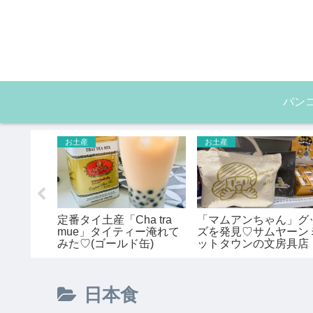
バン
お土産
お土産
イグリス）バ
定番タイ土産「Cha tra
「マムアンちゃん」グ
アートメ
mue」タイティー淹れて
ズを発見♡サムヤーン
】
みた♡(ゴールド缶)
ットタウンの文房具店
日本食