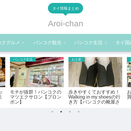
タイ情報まとめ
Aroi-chan
コクグルメ
バンコク観光
バンコク生活
タイ国
バンコク生活
お土産
ッ
モチが抜群！バンコクの
歩きやすくておすすめ！
ミ
マツエクサロン【プロン
Walking in my shoesの行
ポン】
き方【バンコクの靴屋さ
ん】