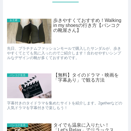
歩きやすくておすすめ！Walking
お土産
in my shoesの行き方【バンコク
の靴屋さん】
先日、プラチナムファッションモールで購入したサンダルが、歩き
やすくてとても気に入ったのでご紹介します！合わせやすいシンプ
ルなデザインの靴が多くておすすめです。
【無料】タイのドラマ・映画を
バンコク生活
「字幕あり」で観る方法
字幕付きのタイドラマを集めたサイトを紹介します。2getherなどの
人気ドラマを字幕付きで楽しもう！
タイでも温泉に入りたい！
バンコク生活
「Let’s Relax」でリラックス