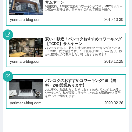
サムヤーン
利用無料、24時間営業のコワーキングです。MRTサムヤー
ン駅から徒歩２分。行き方や店内の雰囲気を紹介。
yorimaru-blog.com
2019.10.30
安い・駅近！バンコクおすすめコワーキング
【TCDC】サムヤーン
バンコクにある、駅から徒歩5分のコワーキングスペース
「TCDC」にご紹介です。１日利用は100B。Wi-fiあり。静
かな空間なので集中したい時におすすめです！
yorimaru-blog.com
2019.12.25
バンコクのおすすめコワーキング4選【無
料・24H営業あります】
お仕事や、勉強したいときにおすすめのバンコクにあるコ
ワーキング。私が実際に行ったことのある場所から4箇所
を絞ってご紹介します。
yorimaru-blog.com
2020.02.26