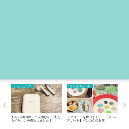
ショッピング
その他ジャンル
お
？そ
まるでAirPods！？安価なのに使え
ブアローイを食べまくる！【タイの
歩き
像あ
るイヤホンを購入しました！
デザート】バンコクのお店
my
屋さ