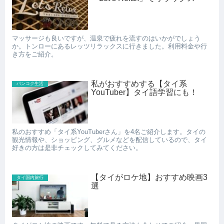
マッサージも良いですが、温泉で疲れを流すのはいかがでしょう
か。トンローにあるレッツリラックスに行きました。利用料金や行
き方をご紹介。
私がおすすめする【タイ系
バンコク生活
YouTuber】タイ語学習にも！
私のおすすめ「タイ系YouTuberさん」を4名ご紹介します。タイの
観光情報や、ショッピング、グルメなどを配信しているので、タイ
好きの方は是非チェックしてみてください。
【タイがロケ地】おすすめ映画3
タイ国内旅行
選