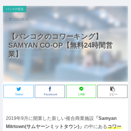
バンコク生活
2020.05.21
【バンコクのコワーキング】
SAMYAN CO-OP【無料24時間営
業】
Twitter
Facebook
LINE
コピー
2019年9月に開業した新しい複合商業施設
「Samyan
Mitrtown(サムヤーンミットタウン)」
の中にある
コワー