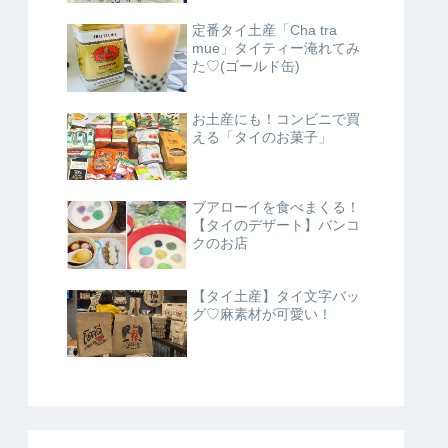
定番タイ土産「Cha tra
mue」タイティー淹れてみ
た♡(ゴールド缶)
お土産にも！コンビニで買
える「タイのお菓子」
ブアローイを食べまくる！
【タイのデザート】バンコ
クのお店
【タイ土産】タイ文字バッ
グ♡麻素材が可愛い！