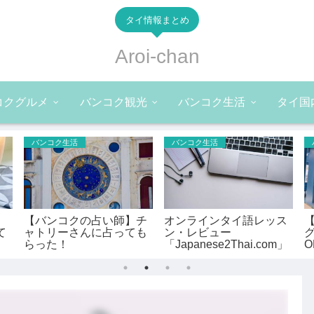
タイ情報まとめ
Aroi-chan
コクグルメ
バンコク観光
バンコク生活
タイ国
バンコク生活
バンコク生活
【バンコクの占い師】チ
オンラインタイ語レッス
て
ャトリーさんに占っても
ン・レビュー
グ
らった！
「Japanese2Thai.com」