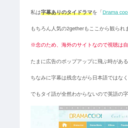
私は
字幕ありのタイドラマ
を「
Drama coo
もちろん人気の2getherもここから観られ
※念のため、海外のサイトなので視聴は
たまに広告のポップアップに飛ぶ時があ
ちなみに字幕は残念ながら日本語ではな
でもタイ語が全然わからないので英語の