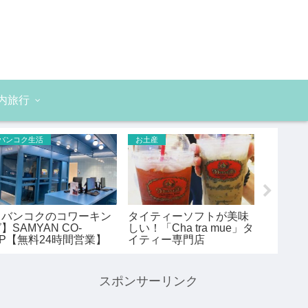
内旅行
バンコク生活
お土産
バンコク
【バンコクのコワーキン
タイティーソフトが美味
モチが
】SAMYAN CO-
しい！「Cha tra mue」タ
マツエ
OP【無料24時間営業】
イティー専門店
ポン】
スポンサーリンク