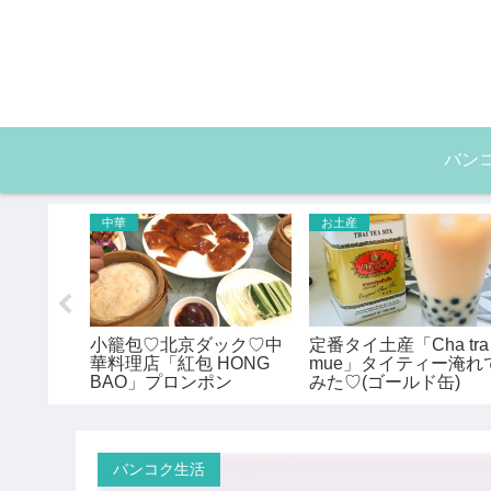
バン
中華
お土産
ンビニで
小籠包♡北京ダック♡中
定番タイ土産「Cha tra
お菓子」
華料理店「紅包 HONG
mue」タイティー淹れ
BAO」プロンポン
みた♡(ゴールド缶)
バンコク生活