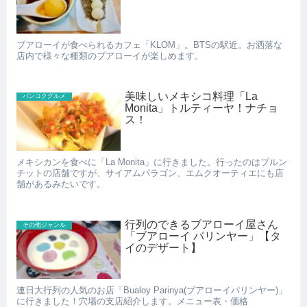
ブアローイが食べられるカフェ「KLOM」。BTSの駅近。お洒落な
店内で様々な種類のブアローイが楽しめます。
美味しいメキシコ料理「La
バンコクグルメ
Monita」トルティーヤ！ナチョ
ス！
メキシカンを食べに「La Monita」に行きました。行ったのはプルン
チットの店舗ですが、サイアムパラゴン、エムクオーティエにも店
舗があるみたいです。
行列のできるブアローイ屋さん
その他ジャンル
「ブアローイ パリンヤー」【タ
イのデザート】
連日大行列の人気のお店「Bualoy Parinya(ブアローイパリンヤー)」
に行きました！穴場の支店紹介します。メニュー表・価格