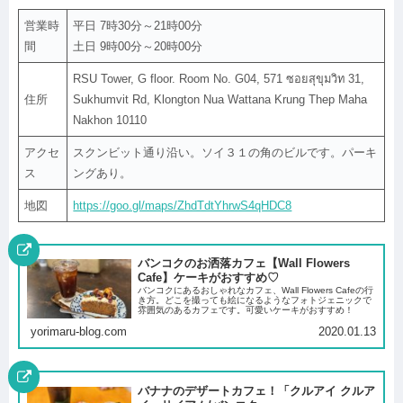
営業時
平日 7時30分～21時00分
間
土日 9時00分～20時00分
RSU Tower, G floor. Room No. G04, 571 ซอยสุขุมวิท 31,
住所
Sukhumvit Rd, Klongton Nua Wattana Krung Thep Maha
Nakhon 10110
アクセ
スクンビット通り沿い。ソイ３１の角のビルです。パーキ
ス
ングあり。
地図
https://goo.gl/maps/ZhdTdtYhrwS4qHDC8
バンコクのお洒落カフェ【Wall Flowers
Cafe】ケーキがおすすめ♡
バンコクにあるおしゃれなカフェ、Wall Flowers Cafeの行
き方。どこを撮っても絵になるようなフォトジェニックで
雰囲気のあるカフェです。可愛いケーキがおすすめ！
yorimaru-blog.com
2020.01.13
バナナのデザートカフェ！「クルアイ クルア